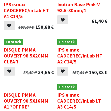
IPS e.max
Ivotion Base Pink-V
CADCEREC/inLab HT
98.5-30mm/1
A1 C14/5
61,40
€
150,88
€
167,64
€
En stock
En stock
DISQUE PMMA
IPS e.max
OUVERT 98.5X20MM
CADCEREC/inLab HT
CLEAR
A2 C14/5
34,65
€
150,88
€
38,50
€
167,64
€
.
En stock
DISQUE PMMA
IPS e.max
OUVERT 98.5X16MM
CADCEREC/inLab LT
A1 *OFFRE*
A3 C14/5