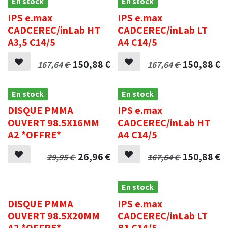
En stock
En stock
IPS e.max
IPS e.max
CADCEREC/inLab HT
CADCEREC/inLab LT
A3,5 C14/5
A4 C14/5
150,88
€
150,88
€
167,64
€
167,64
€
En stock
En stock
DISQUE PMMA
IPS e.max
OUVERT 98.5X16MM
CADCEREC/inLab HT
A2 *OFFRE*
A4 C14/5
26,96
€
150,88
€
29,95
€
167,64
€
.
En stock
DISQUE PMMA
IPS e.max
OUVERT 98.5X20MM
CADCEREC/inLab LT
A2 *OFFRE*
B1 C14/5