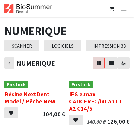
Se rendre au contenu
NUMERIQUE
SCANNER
LOGICIELS
IMPRESSION 3D
NUMERIQUE
En stock
En stock
Résine NextDent
IPS e.max
Promotion
Model / Pêche New
CADCEREC/inLab LT
A2 C14/5
104,00
€
126,00
€
140,00
€