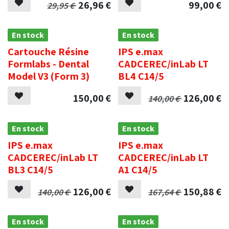
26,96
€
99,00
€
29,95
€
En stock
En stock
Cartouche Résine
IPS e.max
Formlabs - Dental
CADCEREC/inLab LT
Model V3 (Form 3)
BL4 C14/5
150,00
€
126,00
€
140,00
€
En stock
En stock
IPS e.max
IPS e.max
CADCEREC/inLab LT
CADCEREC/inLab LT
BL3 C14/5
A1 C14/5
126,00
€
150,88
€
140,00
€
167,64
€
En stock
En stock