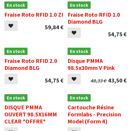
En stock
En stock
Fraise Roto RFID 1.0 ZI
Fraise Roto RFID 1.0
Diamond BLG
59,84
€
54,75
€
En stock
En stock
Fraise Roto RFID 2.0
Disque PMMA
Diamond BLG
98.5x30mm V Pink
54,75
€
43,50
€
48,33
€
En stock
En stock
DISQUE PMMA
Cartouche Résine
OUVERT 98.5X16MM
Formlabs - Precision
CLEAR *OFFRE*
Model (Form 4)