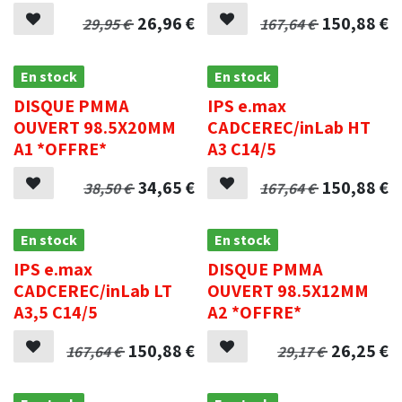
26,96
€
150,88
€
29,95
€
167,64
€
En stock
En stock
DISQUE PMMA
IPS e.max
OUVERT 98.5X20MM
CADCEREC/inLab HT
A1 *OFFRE*
A3 C14/5
34,65
€
150,88
€
38,50
€
167,64
€
En stock
En stock
IPS e.max
DISQUE PMMA
CADCEREC/inLab LT
OUVERT 98.5X12MM
A3,5 C14/5
A2 *OFFRE*
150,88
€
26,25
€
167,64
€
29,17
€