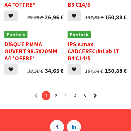
A4 *OFFRE*
B3 C14/5
26,96
€
150,88
€
29,95
€
167,64
€
En stock
En stock
DISQUE PMMA
IPS e.max
OUVERT 98.5X20MM
CADCEREC/inLab LT
A4 *OFFRE*
B4 C14/5
34,65
€
150,88
€
38,50
€
167,64
€
1
2
3
4
5