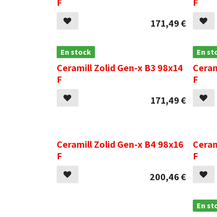
F
F
171,49
€
En stock
En st
Ceramill Zolid Gen-x B3 98x14
Ceram
F
F
171,49
€
.
.
Ceramill Zolid Gen-x B4 98x16
Ceram
F
F
200,46
€
.
En st