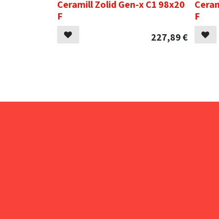
Ceramill Zolid Gen-x C1 98x20
Ceram
F
F
227,89
€