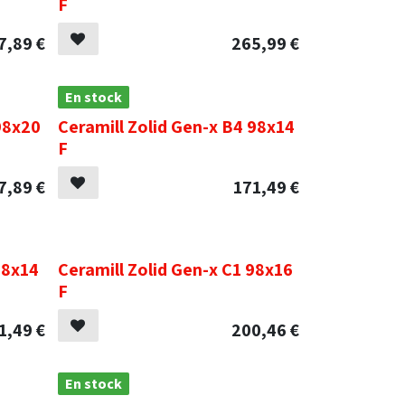
F
7,89
€
265,99
€
En stock
98x20
Ceramill Zolid Gen-x B4 98x14
F
7,89
€
171,49
€
.
98x14
Ceramill Zolid Gen-x C1 98x16
F
1,49
€
200,46
€
En stock