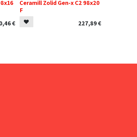
98x16
Ceramill Zolid Gen-x C2 98x20
F
0,46
€
227,89
€