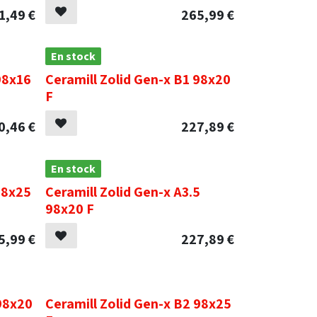
1,49
€
265,99
€
En stock
98x16
Ceramill Zolid Gen-x B1 98x20
F
0,46
€
227,89
€
En stock
98x25
Ceramill Zolid Gen-x A3.5
98x20 F
5,99
€
227,89
€
.
 98x20
Ceramill Zolid Gen-x B2 98x25