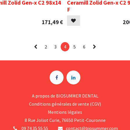
ill Zolid Gen-x C2 98x14
Ceramill Zolid Gen-x C2 
F
171,49
€
20
2
3
4
5
6
A p​ropos de BIOSUMMER DENTAL
Conditions générales d​e vente (CGV)
Mentions légales
8 Rue Jol​iot Curie, 76650 Petit-Couronne
09 74 35 55 55
contact@biosummer.com