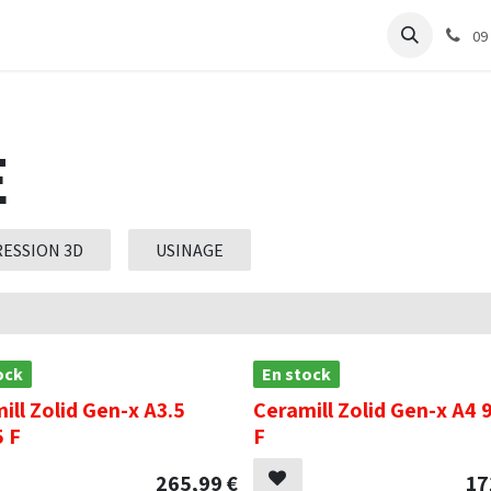
e
Articles Cabinet
Articles Labo
Découvrir
Support
09
E
ESSION 3D
USINAGE
ock
En stock
ill Zolid Gen-x A3.5
Ceramill Zolid Gen-x A4 
 F
F
265,99
€
17