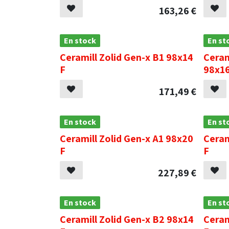
163,26
€
En stock
En st
Ceramill Zolid Gen-x B1 98x14
Ceram
F
98x16
171,49
€
En stock
En st
Ceramill Zolid Gen-x A1 98x20
Ceram
F
F
227,89
€
En stock
En st
Ceramill Zolid Gen-x B2 98x14
Ceram