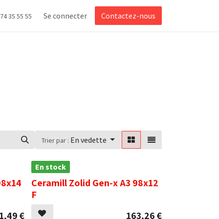
Se connecter
Contactez-nous
 74 35 55 55
En vedette
Trier par :
En stock
98x14
Ceramill Zolid Gen-x A3 98x12
F
1,49
€
163,26
€