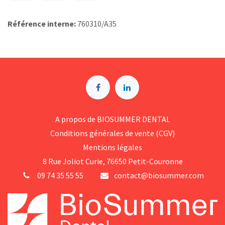
Référence interne:
760310/A35
A p​ropos de BIOSUMMER DENTAL
Conditions générales d​e vente (CGV)
Mentions légales
8 Rue Jol​iot Curie, 76650 Petit-Couronne
09 74 35 55 55
contact@biosummer.com