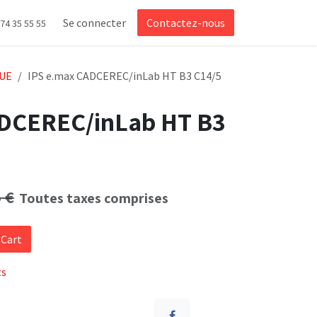
Se connecter
Contactez-nous
 74 35 55 55
UE
IPS e.max CADCEREC/inLab HT B3 C14/5
ADCEREC/inLab HT B3
4
€
Toutes taxes comprises
 Cart
ts