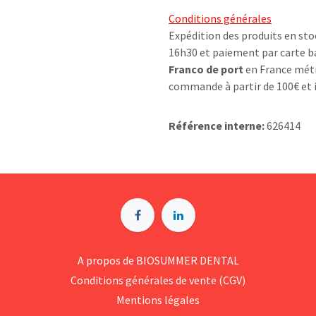
Conditions générales
Expédition des produits en sto
16h30 et paiement par carte b
Franco de port
en France métr
commande à partir de 100€ et i
Référence interne:
626414
A p​ropos de BIOSUMMER DENTAL
Conditions générales d​e vente (CGV)
Mentions légales