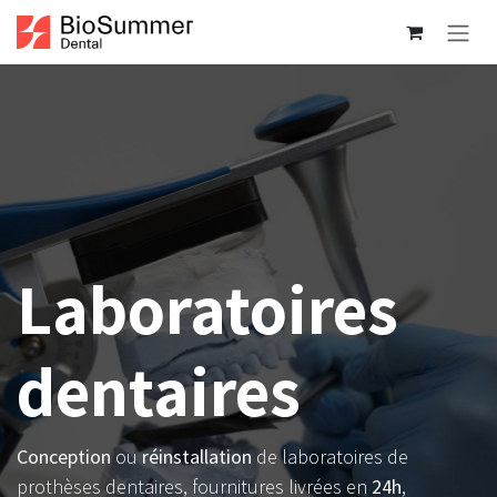
Se rendre au contenu
Laboratoires
dentaires
Conception
ou
réinstallation
de laboratoires de
prothèses dentaires, fournitures livrées en
24h
,