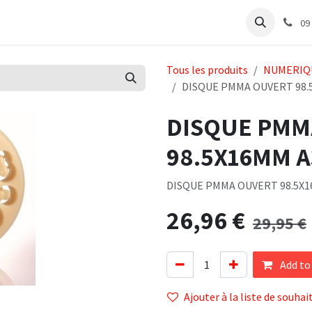
e
Articles Cabinet
Articles Labo
Découvrir
Support
09
Tous les produits
NUMERIQ
DISQUE PMMA OUVERT 98.
DISQUE PMM
98.5X16MM A
DISQUE PMMA OUVERT 98.5X1
26,96
€
29,95
€
Add to
Ajouter à la liste de souhai