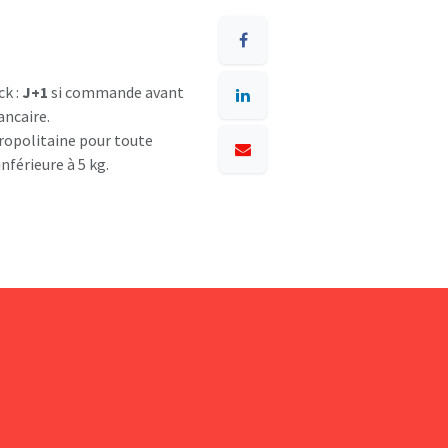
ck :
J+1
si commande avant
ancaire.
opolitaine pour toute
nférieure à 5 kg.