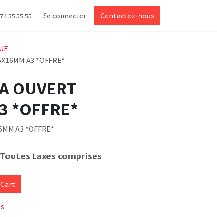
Se connecter
Contactez-nous
 74 35 55 55
UE
5X16MM A3 *OFFRE*
A OUVERT
3 *OFFRE*
6MM A3 *OFFRE*
Toutes taxes comprises
 Cart
ts