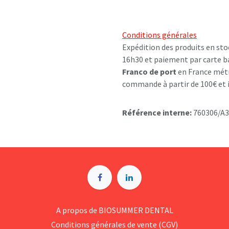
Conditions générales
Expédition des produits en sto
16h30 et paiement par carte b
Franco de port
en France métr
commande à partir de 100€ et i
Référence interne:
760306/A3
A p​ropos de BIOSUMMER DENTAL
Conditions générales d​e vente (CGV)