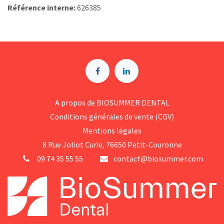
Référence interne:
626385
A p​ropos de BIOSUMMER DENTAL
Conditions générales d​e vente (CGV)
Mentions légales
8 Rue Jol​iot Curie, 76650 Petit-Couronne
09 74 35 55 55
contact@biosummer.com