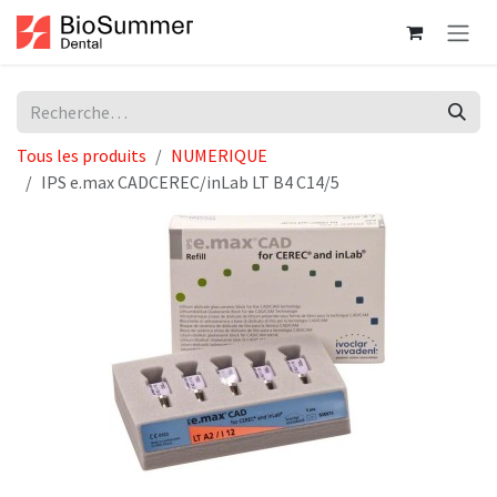
Se rendre au contenu
Tous les produits
NUMERIQUE
IPS e.max CADCEREC/inLab LT B4 C14/5