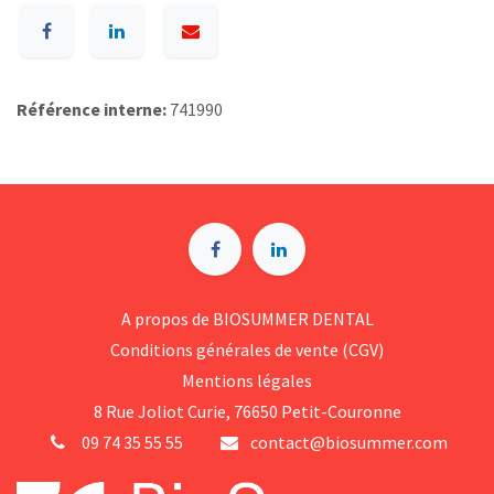
Référence interne:
741990
A p​ropos de BIOSUMMER DENTAL
Conditions générales d​e vente (CGV)
Mentions légales
8 Rue Jol​iot Curie, 76650 Petit-Couronne
09 74 35 55 55
contact@biosummer.com