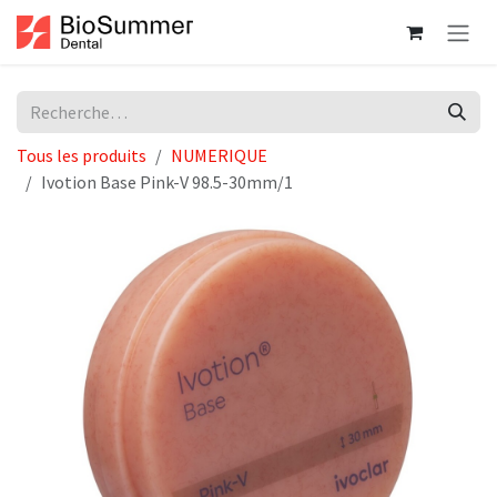
Se rendre au contenu
Tous les produits
NUMERIQUE
Ivotion Base Pink-V 98.5-30mm/1