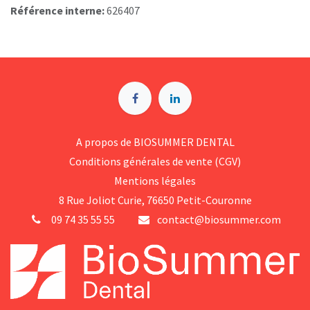
Référence interne:
626407
A p​ropos de BIOSUMMER DENTAL
Conditions générales d​e vente (CGV)
Mentions légales
8 Rue Jol​iot Curie, 76650 Petit-Couronne
09 74 35 55 55
contact@biosummer.com