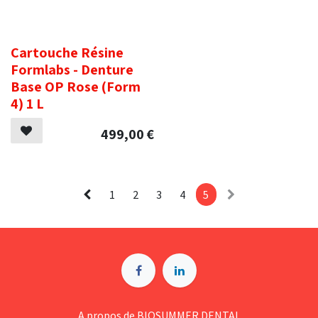
.
Cartouche Résine
Formlabs - Denture
Base OP Rose (Form
4) 1 L
499,00
€
1
2
3
4
5
A p​ropos de BIOSUMMER DENTAL