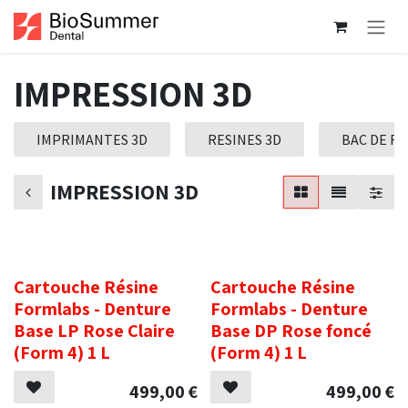
Se rendre au contenu
IMPRESSION 3D
IMPRIMANTES 3D
RESINES 3D
BAC DE RE
IMPRESSION 3D
.
.
Cartouche Résine
Cartouche Résine
Formlabs - Denture
Formlabs - Denture
Base LP Rose Claire
Base DP Rose foncé
(Form 4) 1 L
(Form 4) 1 L
499,00
€
499,00
€