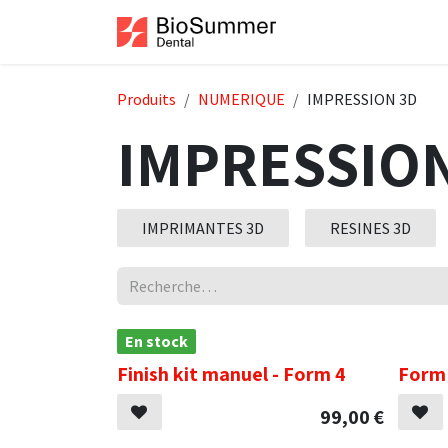
Se rendre au contenu
Accueil
Boutiqu
Produits
NUMERIQUE
IMPRESSION 3D
IMPRESSION
IMPRIMANTES 3D
RESINES 3D
En stock
.
Finish kit manuel - Form 4
Form 
99,00
€