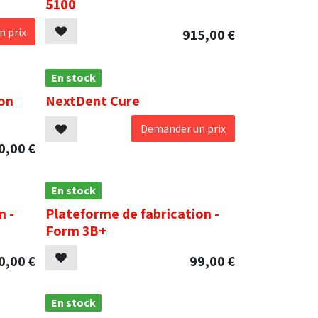
5100
 prix
915,00
€
En stock
on
NextDent Cure
Demander un prix
0,00
€
En stock
n -
Plateforme de fabrication -
Form 3B+
0,00
€
99,00
€
En stock