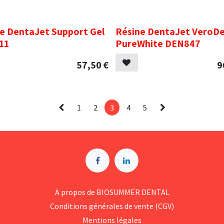
.
e DentaJet Support Gel
Résine DentaJet VeroD
11
PureWhite DEN847
57,50
€
9
1
2
3
4
5
A p​ropos de BIOSUMMER DENTAL
Conditions générales d​e vente (CGV)
Mentions légales