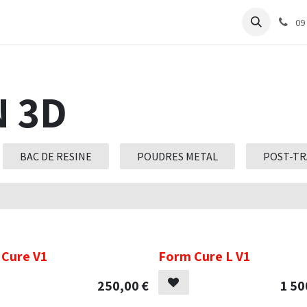
e
Articles Cabinet
Articles Labo
Découvrir
Support
09
 3D
BAC DE RESINE
POUDRES METAL
POST-T
.
Cure V1
Form Cure L V1
250,00
€
1 50