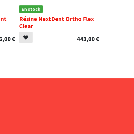
En stock
ent
Résine NextDent Ortho Flex
Clear
6,00
€
443,00
€