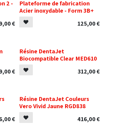
n 2 -
Plateforme de fabrication
Acier inoxydable - Form 3B+
9,00
€
125,00
€
.
m
Résine DentaJet
Biocompatible Clear MED610
9,00
€
312,00
€
.
rs
Résine DentaJet Couleurs
Vero Vivid Jaune RGD838
6,00
€
416,00
€