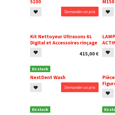
5100
M150
Demander un prix
.
.
Kit Nettoyeur Ultrasons 6L
LAMP
Digital et Accessoires rinçage
ACTI
415,00
€
En stock
.
NextDent Wash
Pièce
Figur
Demander un prix
En stock
En st