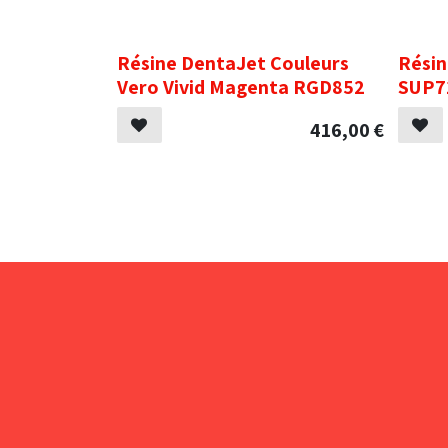
.
.
Résine DentaJet Couleurs
Résin
Vero Vivid Magenta RGD852
SUP7
416,00
€