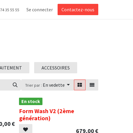
Se connecter
Contactez-nous
 74 35 55 55
RAITEMENT
ACCESSOIRES
En vedette
Trier par :
En stock
Form Wash V2 (2ème
génération)
0,00
€
679,00
€