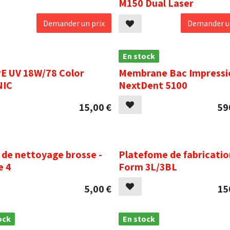
M150 Dual Laser
Demander un prix
Demander un
En stock
E UV 18W/78 Color
Membrane Bac Impressi
NIC
NextDent 5100
15,00
€
59
.
 de nettoyage brosse -
Platefome de fabricatio
e 4
Form 3L/3BL
5,00
€
15
ock
En stock