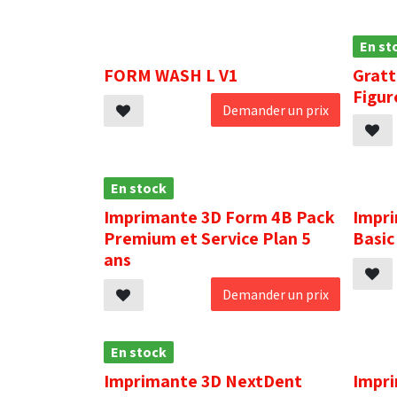
.
En st
FORM WASH L V1
Gratt
Figur
Demander un prix
En stock
.
Imprimante 3D Form 4B Pack
Impri
Premium et Service Plan 5
Basic
ans
Demander un prix
En stock
.
Imprimante 3D NextDent
Impri