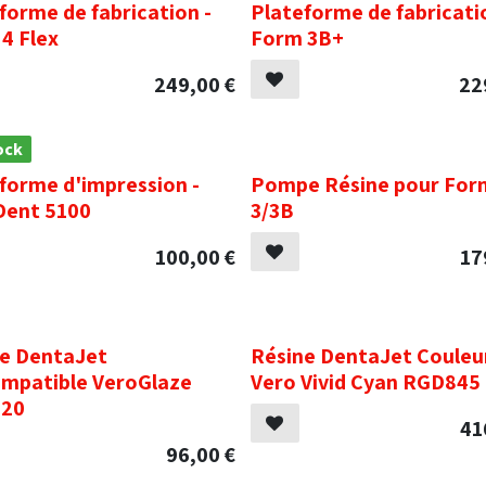
forme de fabrication -
Plateforme de fabricatio
4 Flex
Form 3B+
249,00
€
22
ock
.
forme d'impression -
Pompe Résine pour For
Dent 5100
3/3B
100,00
€
17
.
e DentaJet
Résine DentaJet Couleu
mpatible VeroGlaze
Vero Vivid Cyan RGD845
20
41
96,00
€