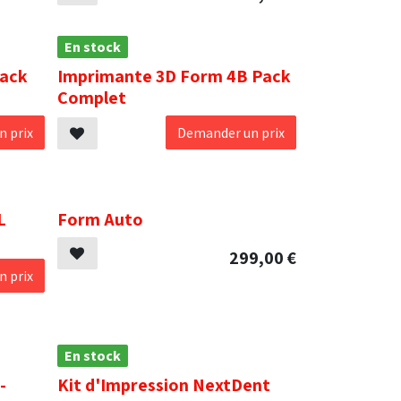
En stock
Pack
Imprimante 3D Form 4B Pack
Complet
 prix
Demander un prix
.
L
Form Auto
299,00
€
 prix
En stock
-
Kit d'Impression NextDent