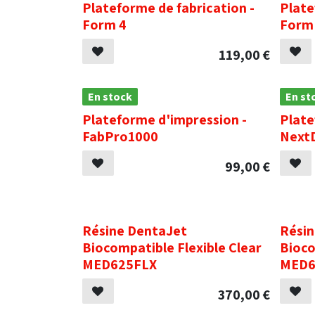
Plateforme de fabrication -
Plate
Form 4
Form 
119,00
€
En stock
En st
Plateforme d'impression -
Plate
FabPro1000
Next
99,00
€
.
.
Résine DentaJet
Résin
Biocompatible Flexible Clear
Bioco
MED625FLX
MED6
370,00
€