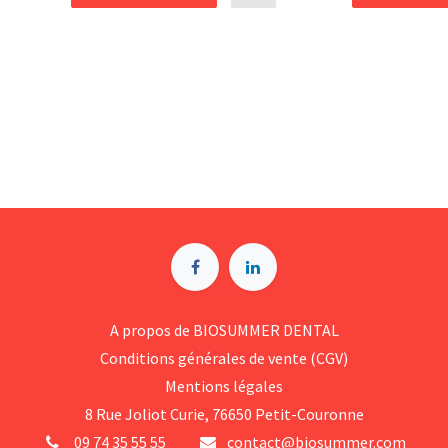
A p​ropos de BIOSUMMER DENTAL
Conditions générales d​e vente (CGV)
Mentions légales
8 Rue Jol​iot Curie, 76650 Petit-Couronne
09 74 35 55 55
contact@biosummer.com