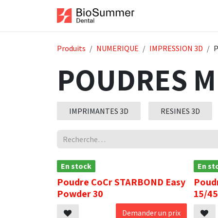
Se rendre au contenu
Accueil
Boutiqu
Produits
NUMERIQUE
IMPRESSION 3D
POUDRES M
IMPRIMANTES 3D
RESINES 3D
En stock
En st
Poudre CoCr STARBOND Easy
Poud
Powder 30
15/45
Demander un prix