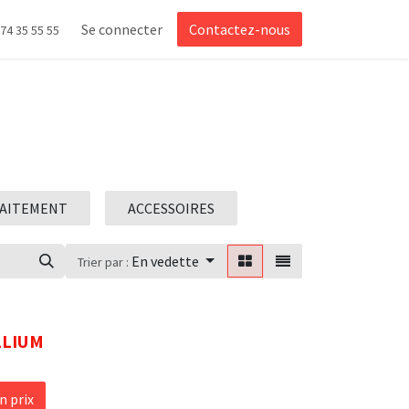
Se connecter
Contactez-nous
 74 35 55 55
RAITEMENT
ACCESSOIRES
En vedette
Trier par :
LLIUM
 prix