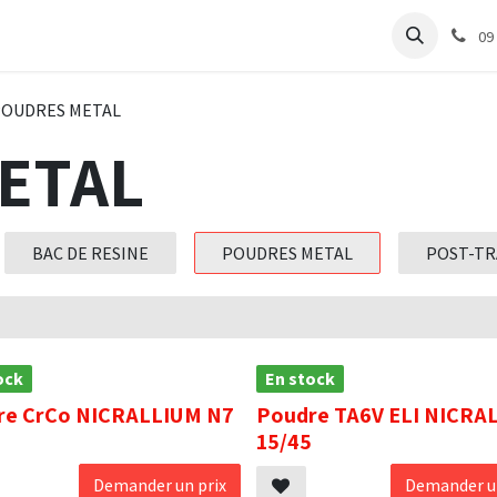
e
Articles Cabinet
Articles Labo
Découvrir
Support
09
POUDRES METAL
ETAL
BAC DE RESINE
POUDRES METAL
POST-T
ock
En stock
re CrCo NICRALLIUM N7
Poudre TA6V ELI NICRA
15/45
Demander un prix
Demander un