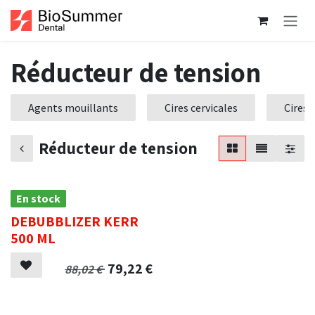
Se rendre au contenu
Réducteur de tension
Agents mouillants
Cires cervicales
Cires
Réducteur de tension
En stock
DEBUBBLIZER KERR
500 ML
79,22
€
88,02
€