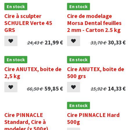
En stock
En stock
Cire à sculpter
Cire de modelage
SCHULER Verte 45
Morsa Dental feuilles
GRS
2 mm - Carton 2.5 kg
21,99
€
30,33
€
24,43
€
33,70
€
En stock
En stock
Cire ANUTEX, boite de
Cire ANUTEX, boite de
2,5 kg
500 grs
59,85
€
14,33
€
66,50
€
15,92
€
.
En stock
Cire PINNACLE
Cire PINNACLE Hard
Standard, Cire à
500g
modeler (x 500g)