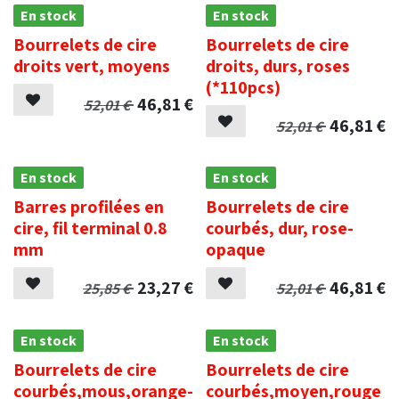
En stock
En stock
Bourrelets de cire
Bourrelets de cire
droits vert, moyens
droits, durs, roses
(*110pcs)
46,81
€
52,01
€
46,81
€
52,01
€
En stock
En stock
Barres profilées en
Bourrelets de cire
cire, fil terminal 0.8
courbés, dur, rose-
mm
opaque
23,27
€
46,81
€
25,85
€
52,01
€
En stock
En stock
Bourrelets de cire
Bourrelets de cire
courbés,mous,orange-
courbés,moyen,rouge