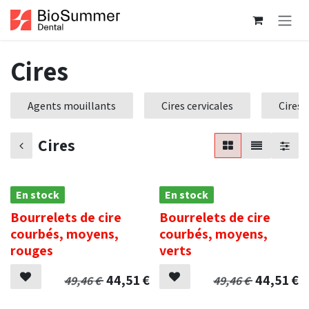
Se rendre au contenu
Cires
Agents mouillants
Cires cervicales
Cires
Cires
En stock
En stock
Bourrelets de cire
Bourrelets de cire
courbés, moyens,
courbés, moyens,
rouges
verts
44,51
€
44,51
€
49,46
€
49,46
€