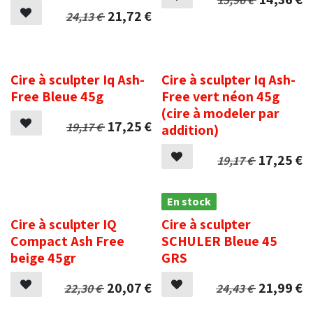
21,72
€
24,13
€
.
.
Cire à sculpter Iq Ash-
Cire à sculpter Iq Ash-
Free Bleue 45g
Free vert néon 45g
(cire à modeler par
17,25
€
19,17
€
addition)
17,25
€
19,17
€
.
En stock
Cire à sculpter IQ
Cire à sculpter
Compact Ash Free
SCHULER Bleue 45
beige 45gr
GRS
20,07
€
21,99
€
22,30
€
24,43
€