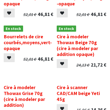
opaque
-opaque
46,81
€
46,81
€
52,01
€
52,01
€
En stock
En stock
Bourrelets de cire
Cire à modeler
courbés,moyens,vert-
Thowax Beige 70g
opaque
(cire à modeler par
addition opaque)
46,81
€
52,01
€
21,72
€
24,13
€
.
.
Cire à modeler
Cire à scanner
Thowax Grise 70g
CAD/CAM beige Yeti
(cire à modeler par
45g
addition)
14,36
€
15,96
€