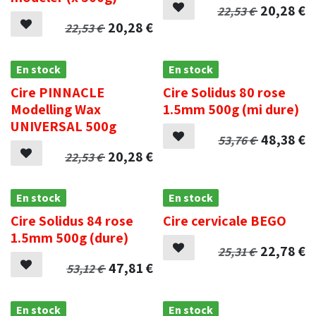
20,28
€
22,53
€
20,28
€
22,53
€
En stock
En stock
Cire PINNACLE
Cire Solidus 80 rose
Modelling Wax
1.5mm 500g (mi dure)
UNIVERSAL 500g
48,38
€
53,76
€
20,28
€
22,53
€
En stock
En stock
Cire Solidus 84 rose
Cire cervicale BEGO
1.5mm 500g (dure)
22,78
€
25,31
€
47,81
€
53,12
€
En stock
En stock