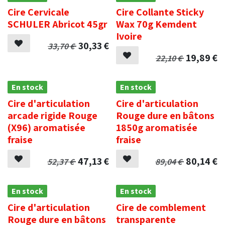
Cire Cervicale
Cire Collante Sticky
SCHULER Abricot 45gr
Wax 70g Kemdent
Ivoire
30,33
€
33,70
€
19,89
€
22,10
€
En stock
En stock
Cire d'articulation
Cire d'articulation
arcade rigide Rouge
Rouge dure en bâtons
(X96) aromatisée
1850g aromatisée
fraise
fraise
47,13
€
80,14
€
52,37
€
89,04
€
En stock
En stock
Cire d'articulation
Cire de comblement
Rouge dure en bâtons
transparente