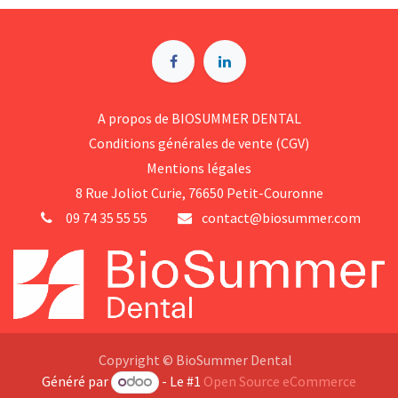
A p​ropos de BIOSUMMER DENTAL
Conditions générales d​e vente (CGV)
Mentions légales
8 Rue Jol​iot Curie, 76650 Petit-Couronne
09 74 35 55 55
contact@biosummer.com
Copyright © BioSummer Dental
Généré par
- Le #1
Open Source eCommerce