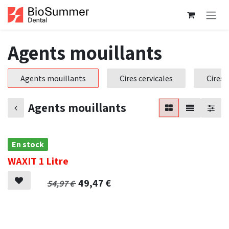
Se rendre au contenu
Agents mouillants
Agents mouillants
Cires cervicales
Cires
Agents mouillants
En stock
WAXIT 1 Litre
49,47
€
54,97
€