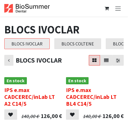
Se rendre au contenu
BLOCS IVOCLAR
BLOCS IVOCLAR
BLOCS COLTENE
BLOCS 
BLOCS IVOCLAR
En stock
En stock
IPS e.max
IPS e.max
Promotion
CADCEREC/inLab LT
CADCEREC/inLab LT
A2 C14/5
BL4 C14/5
126,00
€
126,00
€
140,00
€
140,00
€