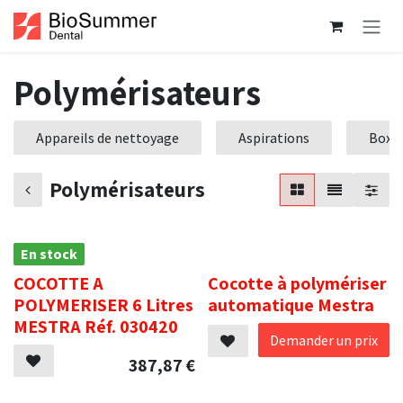
Se rendre au contenu
Polymérisateurs
Appareils de nettoyage
Aspirations
Box d
Polymérisateurs
En stock
.
COCOTTE A
Cocotte à polymériser
POLYMERISER 6 Litres
automatique Mestra
MESTRA Réf. 030420
Demander un prix
387,87
€