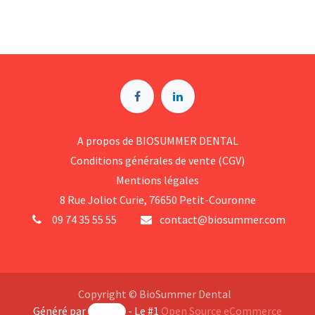
A p​ropos de BIOSUMMER DENTAL
Conditions générales d​e vente (CGV)
Mentions légales
8 Rue Jol​iot Curie, 76650 Petit-Couronne
09 74 35 55 55
contact@biosummer.com
Copyright © BioSummer Dental
Généré par
- Le #1
Open Source eCommerce