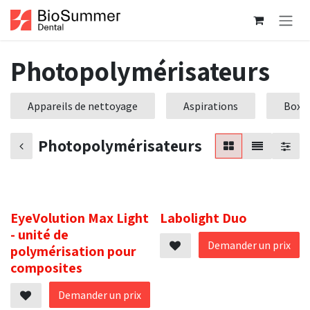
Se rendre au contenu
Photopolymérisateurs
Appareils de nettoyage
Aspirations
Box d
Photopolymérisateurs
.
.
EyeVolution Max Light
Labolight Duo
- unité de
Demander un prix
polymérisation pour
composites
Demander un prix