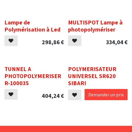
.
.
Lampe de
MULTISPOT Lampe à
Polymérisation à Led
photopolymériser
298,86
€
334,04
€
.
.
TUNNEL A
POLYMERISATEUR
PHOTOPOLYMERISER
UNIVERSEL SR620
R-100035
SIBARI
Demander un prix
404,24
€