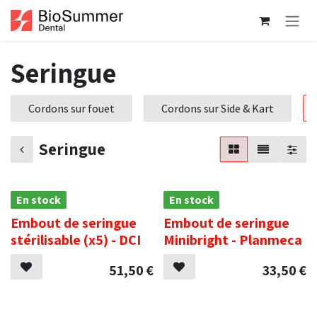
Se rendre au contenu
Seringue
Cordons sur fouet
Cordons sur Side & Kart
Seringue
En stock
En stock
Embout de seringue
Embout de seringue
stérilisable (x5) - DCI
Minibright - Planmeca
51,50
€
33,50
€
.
.