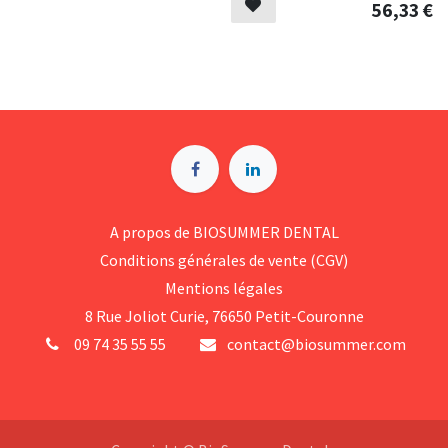
56,33
€
A p​ropos de BIOSUMMER DENTAL
Conditions générales d​e vente (CGV)
Mentions légales
8 Rue Jol​iot Curie, 76650 Petit-Couronne
09 74 35 55 55
contact@biosummer.com