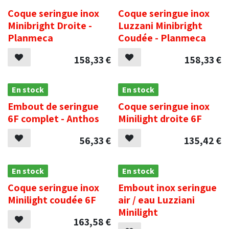
Coque seringue inox
Coque seringue inox
Minibright Droite -
Luzzani Minibright
Planmeca
Coudée - Planmeca
158,33
€
158,33
€
En stock
En stock
Embout de seringue
Coque seringue inox
6F complet - Anthos
Minilight droite 6F
56,33
€
135,42
€
En stock
En stock
Coque seringue inox
Embout inox seringue
Minilight coudée 6F
air / eau Luzziani
Minilight
163,58
€