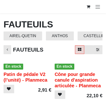
Se rendre au contenu
FAUTEUILS
AIREL-QUETIN
ANTHOS
CASTELLINI
FAUTEUILS
En stock
En stock
Patin de pédale V2
Cône pour grande
(l'unité) - Planmeca
canule d'aspiration
articulée - Planmeca
2,91
€
22,10
€