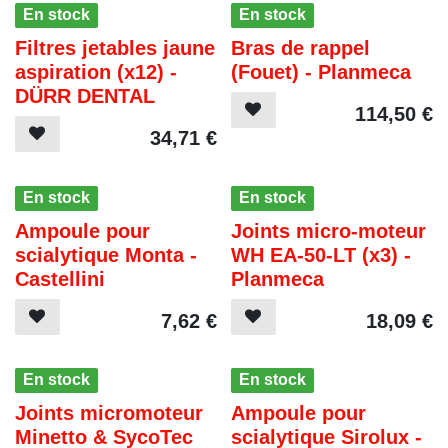
En stock
En stock
Filtres jetables jaune
Bras de rappel
aspiration (x12) -
(Fouet) - Planmeca
DÜRR DENTAL
114,50
€
34,71
€
En stock
En stock
Ampoule pour
Joints micro-moteur
scialytique Monta -
WH EA-50-LT (x3) -
Castellini
Planmeca
7,62
€
18,09
€
En stock
En stock
Joints micromoteur
Ampoule pour
Minetto & SycoTec
scialytique Sirolux -