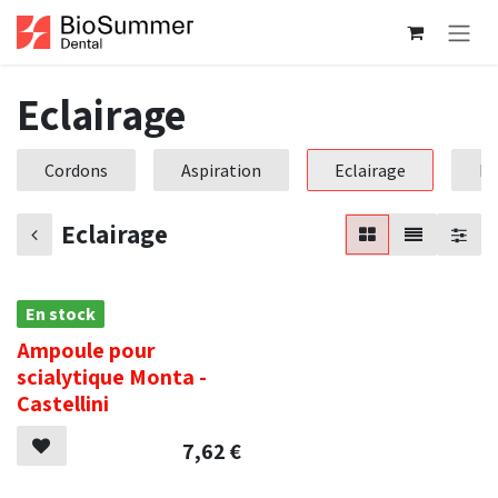
Se rendre au contenu
Eclairage
Cordons
Aspiration
Eclairage
Pr
Eclairage
En stock
Ampoule pour
scialytique Monta -
Castellini
7,62
€