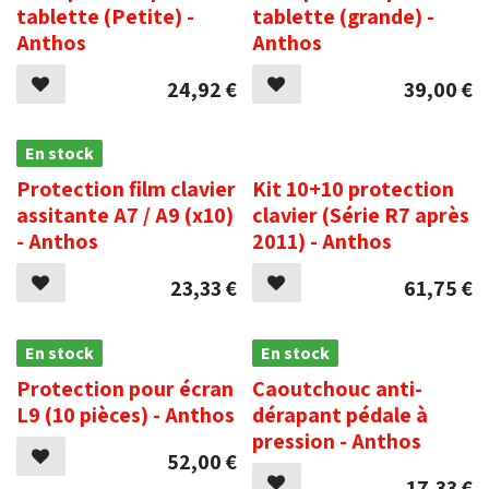
tablette (Petite) -
tablette (grande) -
Anthos
Anthos
24,92
€
39,00
€
En stock
.
Protection film clavier
Kit 10+10 protection
assitante A7 / A9 (x10)
clavier (Série R7 après
- Anthos
2011) - Anthos
23,33
€
61,75
€
En stock
En stock
Protection pour écran
Caoutchouc anti-
L9 (10 pièces) - Anthos
dérapant pédale à
pression - Anthos
52,00
€
17,33
€