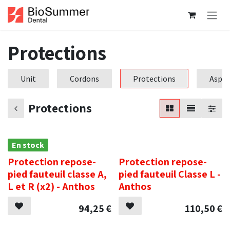
Se rendre au contenu
Protections
Unit
Cordons
Protections
Aspir
Protections
En stock
.
Protection repose-
Protection repose-
pied fauteuil classe A,
pied fauteuil Classe L -
L et R (x2) - Anthos
Anthos
94,25
€
110,50
€