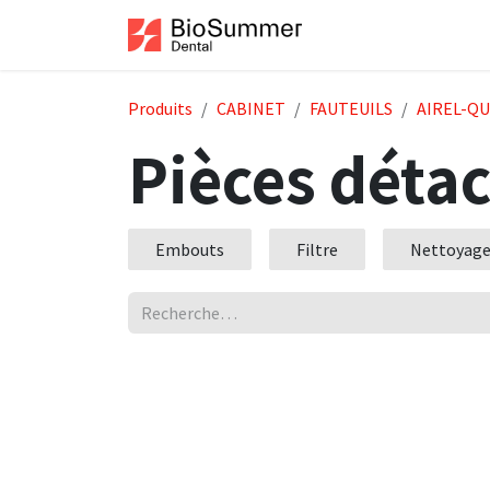
Se rendre au contenu
Accueil
Boutiqu
Produits
CABINET
FAUTEUILS
AIREL-Q
Pièces déta
Embouts
Filtre
Nettoyage