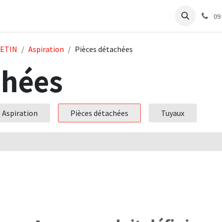
e
Articles Cabinet
Articles Labo
Découvrir
Support
09
UETIN
Aspiration
Pièces détachées
chées
 Aspiration
Pièces détachées
Tuyaux