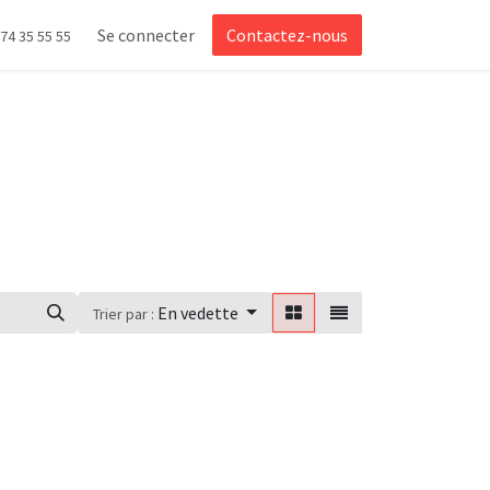
Se connecter
Contactez-nous
 74 35 55 55
En vedette
Trier par :