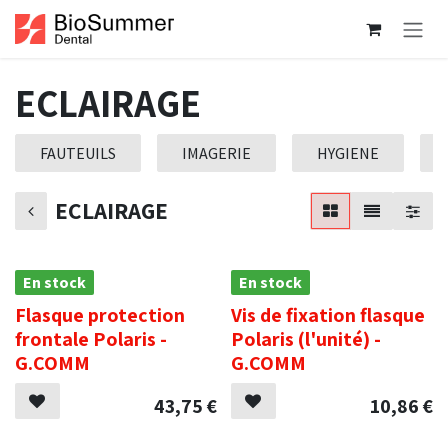
Se rendre au contenu
ECLAIRAGE
FAUTEUILS
IMAGERIE
HYGIENE
ECLAIRAGE
En stock
En stock
Flasque protection
Vis de fixation flasque
frontale Polaris -
Polaris (l'unité) -
G.COMM
G.COMM
43,75
€
10,86
€