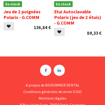
En stock
En stock
Jeu de 2 poignées
Etui Autoclavable
Polaris - G.COMM
Polaris (jeu de 2 étuis)
- G.COMM
136,84
€
89,33
€
A p​ropos de BIOSUMMER DENTAL
Conditions générales d​e vente (CGV)
Mentions légales
8 Rue Jol​iot Curie, 76650 Petit-Couronne