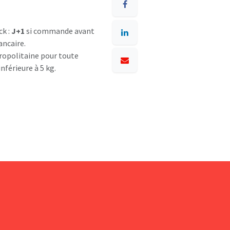
ck :
J+1
si commande avant
ancaire.
opolitaine pour toute
nférieure à 5 kg.