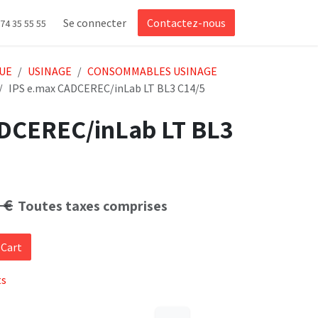
Se connecter
Contactez-nous
 74 35 55 55
UE
USINAGE
CONSOMMABLES USINAGE
IPS e.max CADCEREC/inLab LT BL3 C14/5
DCEREC/inLab LT BL3
€
Toutes taxes comprises
 Cart
ts