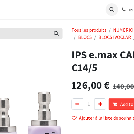
e
Articles Cabinet
Articles Labo
Découvrir
Support
09
Tous les produits
NUMERIQ
BLOCS
BLOCS IVOCLAR
IPS e.max CA
C14/5
126,00
€
140,00
Add to
Ajouter à la liste de souhai