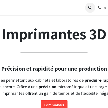
e
Articles Cabinet
Articles Labo
Découvrir
Support
09
Imprimantes 3D
Précision et rapidité pour une production
e en permettant aux cabinets et laboratoires de
produire r
us encore. Grâce à une
précision
micrométrique et une large
 imprimantes offrent un gain de temps et de flexibilité inég
Commander