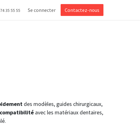
Se connecter
Contactez-nous
 74 35 55 55
apidement
des modèles, guides chirurgicaux,
compatibilité
avec les matériaux dentaires,
alé.