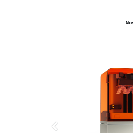
Nos
Précedent