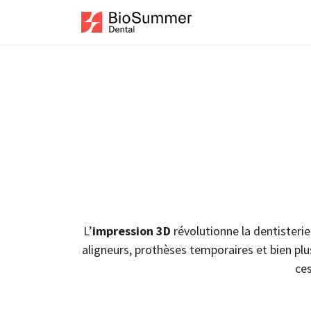
Se rendre au contenu
Accueil
Boutiqu
L’
impression 3D
révolutionne la dentisteri
aligneurs, prothèses temporaires et bien pl
ces