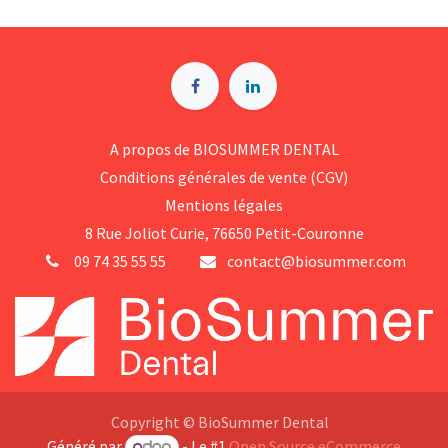
A p​ropos de BIOSUMMER DENTAL
Conditions générales d​e vente (CGV)
Mentions légales
8 Rue Jol​iot Curie, 76650 Petit-Couronne
09 74 35 55 55
contact@biosummer.com
Copyright © BioSummer Dental
Généré par
- Le #1
Open Source eCommerce