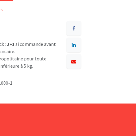
ts
ck :
J+1
si commande avant
ancaire.
opolitaine pour toute
nférieure à 5 kg.
000-1