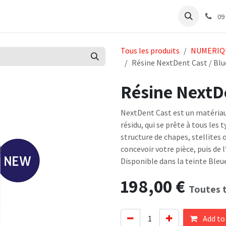
e
Articles Cabinet
Articles Labo
Découvrir
Support
09
Tous les produits
NUMERIQ
Résine NextDent Cast / Blu
Résine NextDe
NextDent Cast est un matériau
résidu, qui se prête à tous les 
structure de chapes, stellites o
concevoir votre pièce, puis de 
Disponible dans la teinte Bleue
198,00
€
Toutes 
Add to