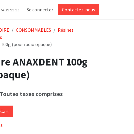
Se connecter
Contactez-nous
 74 35 55 55
OIRE
CONSOMMABLES
Résines
s
100g (pour radio opaque)
dre ANAXDENT 100g
opaque)
Toutes taxes comprises
 Cart
ts