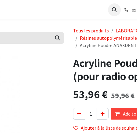
e
Articles Cabinet
Articles Labo
Découvrir
Support
09
Tous les produits
LABORAT
Résines autopolymérisable
Acryline Poudre ANAXDENT 
Acryline Pou
(pour radio 
53,96
€
59,96
€
Add to
Ajouter à la liste de souhai