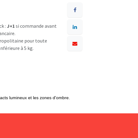
ck :
J+1
si commande avant
ancaire.
opolitaine pour toute
nférieure à 5 kg.
acts lumineux et les zones d'ombre.