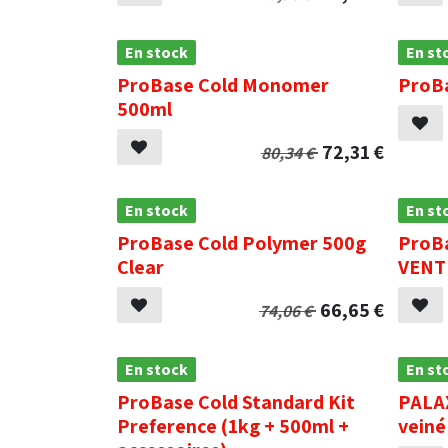
En stock
En st
ProBase Cold Monomer
ProB
500ml
72,31
€
80,34
€
En stock
En st
ProBase Cold Polymer 500g
ProBa
Clear
VENT
66,65
€
74,06
€
En stock
En st
ProBase Cold Standard Kit
PALA
Preference (1kg + 500ml +
veiné