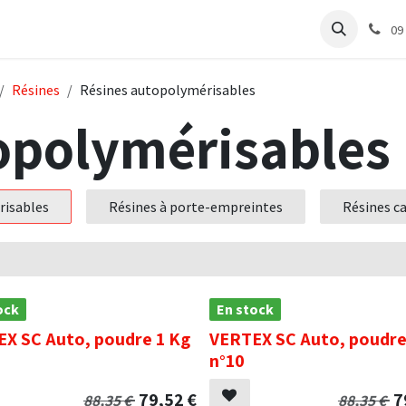
e
Articles Cabinet
Articles Labo
Découvrir
Support
09
Résines
Résines autopolymérisables
opolymérisables
risables
Résines à porte-empreintes
Résines ca
ock
En stock
X SC Auto, poudre 1 Kg
VERTEX SC Auto, poudre
n°10
79,52
€
7
88,35
€
88,35
€