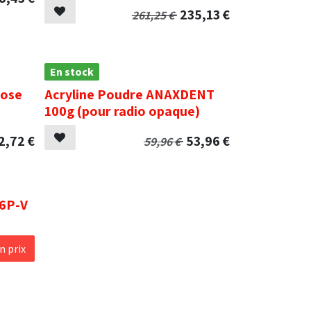
235,13
€
261,25
€
En stock
Rose
Acryline Poudre ANAXDENT
100g (pour radio opaque)
2,72
€
53,96
€
59,96
€
36P-V
 prix