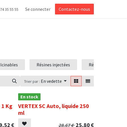
Se connecter
Contactez-nous
 74 35 55 55
lcinables
Résines injectées
Résines orthodonti
En vedette
Trier par :
En stock
 1 Kg
VERTEX SC Auto, liquide 250
ml
9,52
€
25,80
€
28,67
€