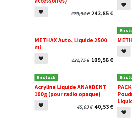
accessoires)
243,85
€
270,94
€
.
En st
METHAX Auto, Liquide 2500
METHA
ml
109,58
€
121,75
€
En stock
En st
Acryline Liquide ANAXDENT
PACK
100g (pour radio opaque)
Poudr
Liqui
40,53
€
45,03
€