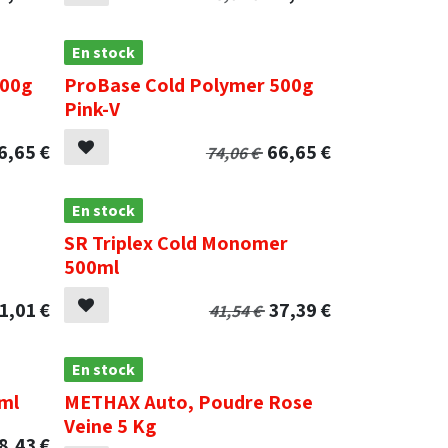
En stock
500g
ProBase Cold Polymer 500g
Pink-V
6,65
€
66,65
€
74,06
€
En stock
SR Triplex Cold Monomer
500ml
1,01
€
37,39
€
41,54
€
En stock
ml
METHAX Auto, Poudre Rose
Veine 5 Kg
8,43
€