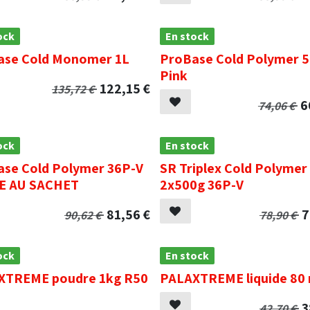
ock
En stock
ase Cold Monomer 1L
ProBase Cold Polymer 
Pink
122,15
€
135,72
€
6
74,06
€
ock
En stock
se Cold Polymer 36P-V
SR Triplex Cold Polymer
E AU SACHET
2x500g 36P-V
81,56
€
7
90,62
€
78,90
€
ock
En stock
XTREME poudre 1kg R50
PALAXTREME liquide 80 
3
42,70
€