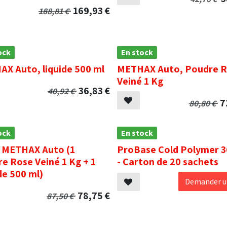
169,93
€
188,81
€
ock
En stock
X Auto, liquide 500 ml
METHAX Auto, Poudre 
Veiné 1 Kg
36,83
€
40,92
€
7
80,80
€
ock
En stock
 METHAX Auto (1
ProBase Cold Polymer 
e Rose Veiné 1 Kg + 1
- Carton de 20 sachets
de 500 ml)
Demander un
78,75
€
87,50
€