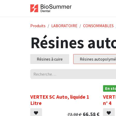
Se rendre au contenu
Accueil
Boutiqu
Produits
LABORATOIRE
CONSOMMABLES
Résines aut
Résines à cuire
Résines autopolymé
.
En st
VERTEX SC Auto, liquide 1
VERTE
Litre
n° 4
66,58
€
73,98
€