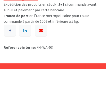
Expédition des produits en stock :
J+1
si commande avant
16h30 et paiement par carte bancaire.
Franco de port
en France métropolitaine pour toute
commande à partir de 100€ et inférieure à 5 kg.
Référence interne:
FH-WA-03
A p​ropos de BIOSUMMER DENTAL
Conditions générales d​e vente (CGV)
Mentions légales