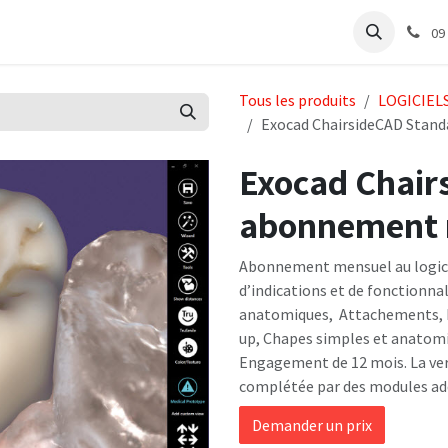
e
Articles Cabinet
Articles Labo
Découvrir
Support
09
Tous les produits
LOGICIEL
Exocad ChairsideCAD Stand
Exocad Chair
abonnement 
Abonnement mensuel au logici
d’indications et de fonctionna
anatomiques, Attachements, In
up, Chapes simples et anatomiq
Engagement de 12 mois. La ver
complétée par des modules add
Demander un prix