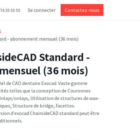
Se connecter
Contactez-nous
 74 35 55 55
S
ard - abonnement mensuel (36 mois)
sideCAD Standard -
mensuel (36 mois)
el de CAO dentaire Exocad. Vaste gamme
lités telles que la conception de Couronnes
lays/onlays, Utilisation de structures de wax-
ues, Structure de bridge, Facettes.
sion d'exocad ChairsideCAD standard peut être
itionnels.