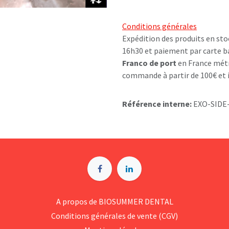
Conditions générales
Expédition des produits en sto
16h30 et paiement par carte b
Franco de port
en France métr
commande à partir de 100€ et i
Référence interne:
EXO-SIDE
A p​ropos de BIOSUMMER DENTAL
Conditions générales d​e vente (CGV)