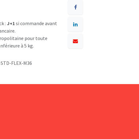
ck :
J+1
si commande avant
ancaire.
opolitaine pour toute
nférieure à 5 kg.
-STD-FLEX-M36