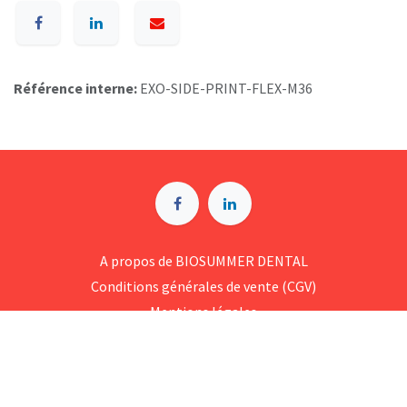
Référence interne:
EXO-SIDE-PRINT-FLEX-M36
A p​ropos de BIOSUMMER DENTAL
Conditions générales d​e vente (CGV)
Mentions légales
8 Rue Jol​iot Curie, 76650 Petit-Couronne
09 74 35 55 55
contact@biosummer.com