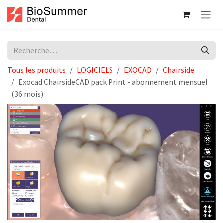
Se rendre au contenu
Tous les produits
LOGICIELS
EXOCAD
Chairside
Exocad ChairsideCAD pack Print - abonnement mensuel
(36 mois)