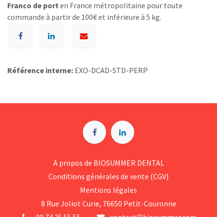
Franco de port
en France métropolitaine pour toute
commande à partir de 100€ et inférieure à 5 kg.
Référence interne:
EXO-DCAD-STD-PERP
A p​ropos de BIOSUMMER DENTAL
Conditions générales d​e vente (CGV)
Mentions légales
8 Rue Jol​iot Curie, 76650 Petit-Couronne
09 74 35 55 55
contact@biosummer.com