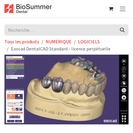
Se rendre au contenu
Tous les produits
NUMERIQUE
LOGICIELS
Exocad DentalCAD Standard - licence perpétuelle