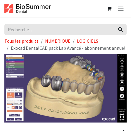
Se rendre au contenu
Tous les produits
NUMERIQUE
LOGICIELS
Exocad DentalCAD pack Lab Avancé - abonnement annuel