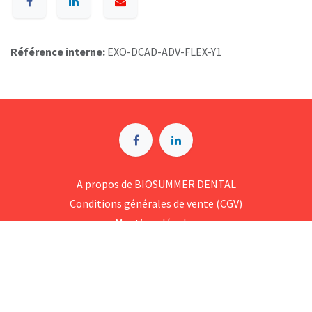
Référence interne:
EXO-DCAD-ADV-FLEX-Y1
A p​ropos de BIOSUMMER DENTAL
Conditions générales d​e vente (CGV)
Mentions légales
8 Rue Jol​iot Curie, 76650 Petit-Couronne
09 74 35 55 55
contact@biosummer.com