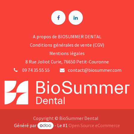
A p​ropos de BIOSUMMER DENTAL
Conditions générales d​e vente (CGV)
Mentions légales
8 Rue Jol​iot Curie, 76650 Petit-Couronne
09 74 35 55 55
contact@biosummer.com
Copyright © BioSummer Dental
Généré par
- Le #1
Open Source eCommerce