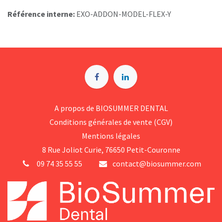
Référence interne:
EXO-ADDON-MODEL-FLEX-Y
A p​ropos de BIOSUMMER DENTAL
Conditions générales d​e vente (CGV)
Mentions légales
8 Rue Jol​iot Curie, 76650 Petit-Couronne
09 74 35 55 55
contact@biosummer.com