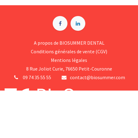
A p​ropos de BIOSUMMER DENTAL
Conditions générales d​e vente (CGV)
Mentions légales
8 Rue Jol​iot Curie, 76650 Petit-Couronne
09 74 35 55 55
contact@biosummer.com
Copyright © BioSummer Dental
Généré par
- Le #1
Open Source eCommerce