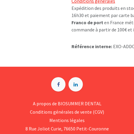
Conditions générales
Expédition des produits en sto
16h30 et paiement par carte b
Franco de port
en France métr
commande à partir de 100€ et i
Référence interne:
EXO-ADDO
A p​ropos de BIOSUMMER DENTAL
Conditions générales d​e vente (CGV)
Mentions légales
8 Rue Jol​iot Curie, 76650 Petit-Couronne