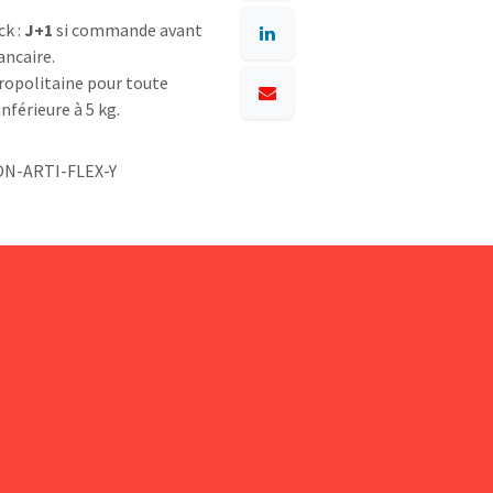
ck :
J+1
si commande avant
ancaire.
opolitaine pour toute
nférieure à 5 kg.
N-ARTI-FLEX-Y