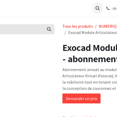
abinet
Articles Labo
Découvrir
Support
09
Tous les produits
NUMERIQ
Exocad Module Articulateur
Exocad Module
- abonnemen
Abonnement annuel au module A
Articulateur Virtuel d’exocad, 
la mâchoire tout en tenant co
la conception de couronnes et 
Demander un prix