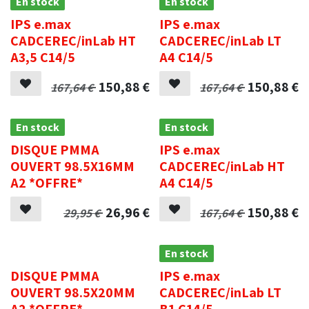
En stock
En stock
IPS e.max
IPS e.max
CADCEREC/inLab HT
CADCEREC/inLab LT
A3,5 C14/5
A4 C14/5
150,88
€
150,88
€
167,64
€
167,64
€
En stock
En stock
DISQUE PMMA
IPS e.max
OUVERT 98.5X16MM
CADCEREC/inLab HT
A2 *OFFRE*
A4 C14/5
26,96
€
150,88
€
29,95
€
167,64
€
.
En stock
DISQUE PMMA
IPS e.max
OUVERT 98.5X20MM
CADCEREC/inLab LT
A2 *OFFRE*
B1 C14/5