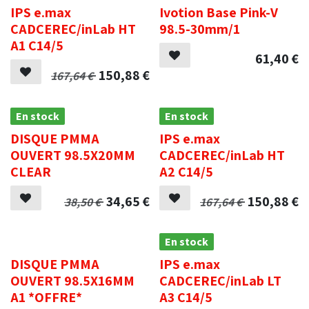
IPS e.max
Ivotion Base Pink-V
CADCEREC/inLab HT
98.5-30mm/1
A1 C14/5
61,40
€
150,88
€
167,64
€
En stock
En stock
DISQUE PMMA
IPS e.max
OUVERT 98.5X20MM
CADCEREC/inLab HT
CLEAR
A2 C14/5
34,65
€
150,88
€
38,50
€
167,64
€
.
En stock
DISQUE PMMA
IPS e.max
OUVERT 98.5X16MM
CADCEREC/inLab LT
A1 *OFFRE*
A3 C14/5