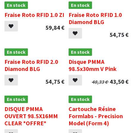
En stock
En stock
Fraise Roto RFID 1.0 ZI
Fraise Roto RFID 1.0
Diamond BLG
59,84
€
54,75
€
En stock
En stock
Fraise Roto RFID 2.0
Disque PMMA
Diamond BLG
98.5x30mm V Pink
54,75
€
43,50
€
48,33
€
En stock
En stock
DISQUE PMMA
Cartouche Résine
OUVERT 98.5X16MM
Formlabs - Precision
CLEAR *OFFRE*
Model (Form 4)