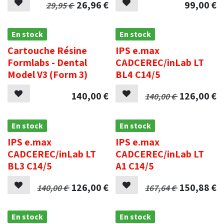
26,96
€
99,00
€
29,95
€
En stock
En stock
Cartouche Résine
IPS e.max
Formlabs - Dental
CADCEREC/inLab LT
Model V3 (Form 3)
BL4 C14/5
140,00
€
126,00
€
140,00
€
En stock
En stock
IPS e.max
IPS e.max
CADCEREC/inLab LT
CADCEREC/inLab LT
BL3 C14/5
A1 C14/5
126,00
€
150,88
€
140,00
€
167,64
€
En stock
En stock