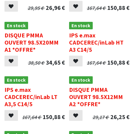
26,96
€
150,88
€
29,95
€
167,64
€
En stock
En stock
DISQUE PMMA
IPS e.max
OUVERT 98.5X20MM
CADCEREC/inLab HT
A1 *OFFRE*
A3 C14/5
34,65
€
150,88
€
38,50
€
167,64
€
En stock
En stock
IPS e.max
DISQUE PMMA
CADCEREC/inLab LT
OUVERT 98.5X12MM
A3,5 C14/5
A2 *OFFRE*
150,88
€
26,25
€
167,64
€
29,17
€