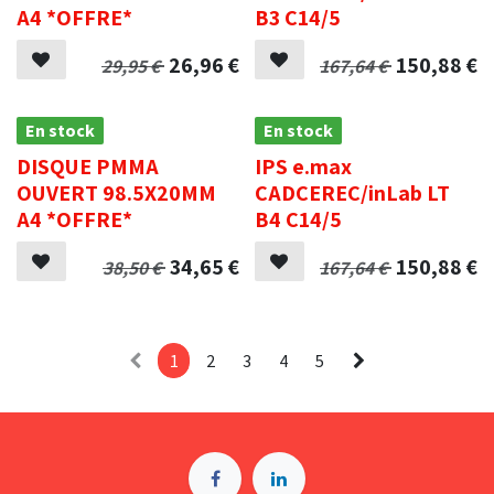
A4 *OFFRE*
B3 C14/5
26,96
€
150,88
€
29,95
€
167,64
€
En stock
En stock
DISQUE PMMA
IPS e.max
OUVERT 98.5X20MM
CADCEREC/inLab LT
A4 *OFFRE*
B4 C14/5
34,65
€
150,88
€
38,50
€
167,64
€
1
2
3
4
5