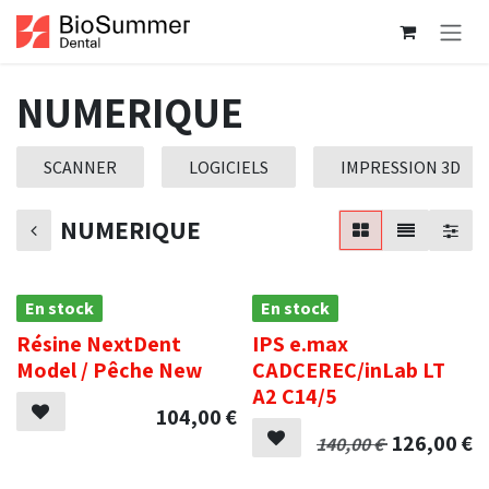
Se rendre au contenu
NUMERIQUE
SCANNER
LOGICIELS
IMPRESSION 3D
NUMERIQUE
En stock
En stock
Résine NextDent
IPS e.max
Promotion
Model / Pêche New
CADCEREC/inLab LT
A2 C14/5
104,00
€
126,00
€
140,00
€