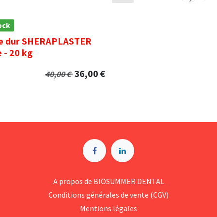
ock
re dur SHERAPLASTER
 - 20 kg
36,00
€
40,00
€
A p​ropos de BIOSUMMER DENTAL
Conditions générales d​e vente (CGV)
Mentions légales