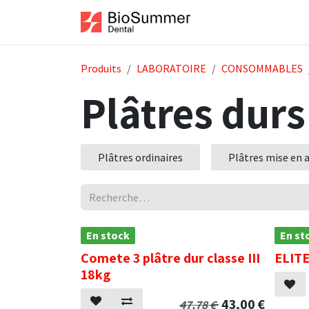
Se rendre au contenu
Accueil
Boutiqu
Produits
LABORATOIRE
CONSOMMABLES
Plâtres durs
Plâtres ordinaires
Plâtres mise en a
En stock
En st
Comete 3 plâtre dur classe III
ELITE
18kg
43,00
€
47,78
€