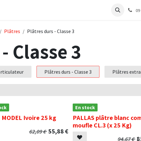
e
Articles Cabinet
Articles Labo
Découvrir
Support
09
Plâtres
Plâtres durs - Classe 3
 - Classe 3
rticulateur
Plâtres durs - Classe 3
Plâtres extra
ock
En stock
 MODEL Ivoire 25 kg
PALLAS plâtre blanc com
moufle CL.3 (x 25 Kg)
55,88
€
62,09
€
8
94,67
€