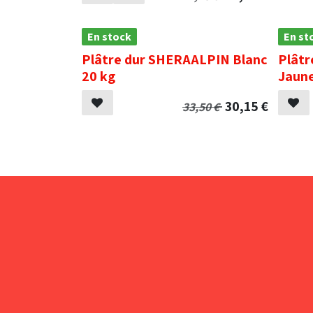
En stock
En st
Plâtre dur SHERAALPIN Blanc
Plât
20 kg
Jaune
30,15
€
33,50
€