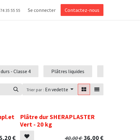
Se connecter
Contactez-nous
 74 35 55 55
 durs - Classe 4
Plâtres liquides
Plâtres orthodo
En vedette
Trier par :
.
pl.et
Plâtre dur SHERAPLASTER
Vert - 20 kg
5,20
€
36,00
€
40,00
€