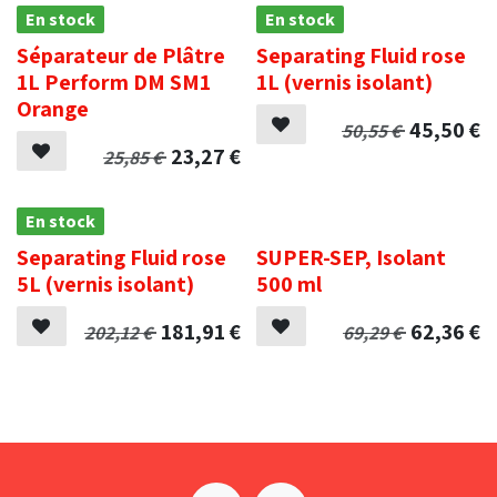
En stock
En stock
Séparateur de Plâtre
Separating Fluid rose
1L Perform DM SM1
1L (vernis isolant)
Orange
45,50
€
50,55
€
23,27
€
25,85
€
En stock
.
Separating Fluid rose
SUPER-SEP, Isolant
5L (vernis isolant)
500 ml
181,91
€
62,36
€
202,12
€
69,29
€