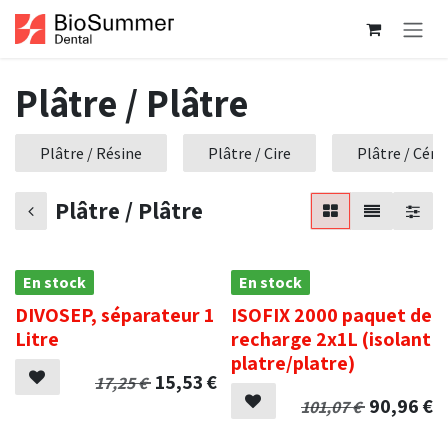
Se rendre au contenu
Plâtre / Plâtre
Plâtre / Résine
Plâtre / Cire
Plâtre / Cér
Plâtre / Plâtre
En stock
En stock
DIVOSEP, séparateur 1
ISOFIX 2000 paquet de
Litre
recharge 2x1L (isolant
platre/platre)
15,53
€
17,25
€
90,96
€
101,07
€