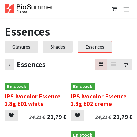
Se rendre au contenu
Essences
Glasures
Shades
Essences
Essences
En stock
En stock
IPS Ivocolor Essence
IPS Ivocolor Essence
1.8g E01 white
1.8g E02 creme
21,79
€
21,79
€
24,21
€
24,21
€
.
En stock