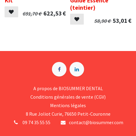
Kit
Guide Essence
(teintier)
622,53
€
691,70
€
53,01
€
58,90
€
A p​ropos de BIOSUMMER DENTAL
Conditions générales d​e vente (CGV)
Mentions légales
8 Rue Jol​iot Curie, 76650 Petit-Couronne
09 74 35 55 55
contact@biosummer.com