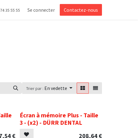
Se connecter
Contactez-nous
 74 35 55 55
En vedette
Trier par :
.
aille
Écran à mémoire Plus - Taille
3 - (x2) - DÜRR DENTAL
7,54
€
208,64
€