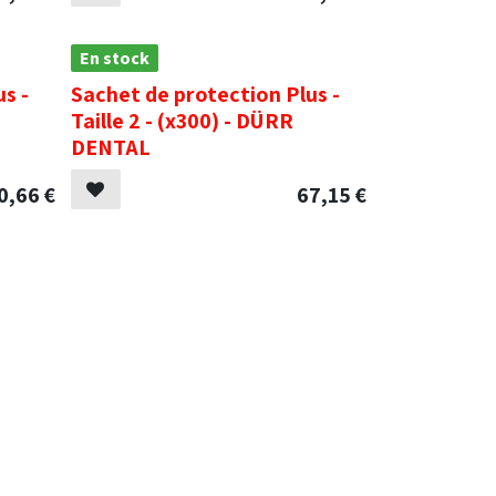
En stock
s -
Sachet de protection Plus -
Taille 2 - (x300) - DÜRR
DENTAL
0,66
€
67,15
€