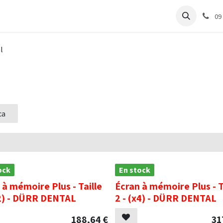
e
Articles Cabinet
Articles Labo
Découvrir
Support
09
l
ca
ock
En stock
 à mémoire Plus - Taille
Écran à mémoire Plus - T
x2) - DÜRR DENTAL
2 - (x4) - DÜRR DENTAL
188,64
€
31