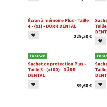
.
.
Écran à mémoire Plus - Taille
Sache
4 - (x1) - DÜRR DENTAL
Taill
DENT
229,50
€
En stock
En st
Sachet de protection Plus -
Sache
Taille 3 - (x100) - DÜRR
Taill
DENTAL
DENT
39,68
€