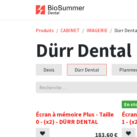
Se rendre au contenu
Accueil
Boutiqu
Produits
CABINET
IMAGERIE
Dürr Denta
Dürr Dental
Dexis
Dürr Dental
Planme
.
En st
Écran à mémoire Plus - Taille
Écran
0 - (x2) - DÜRR DENTAL
1 - (
183,60
€