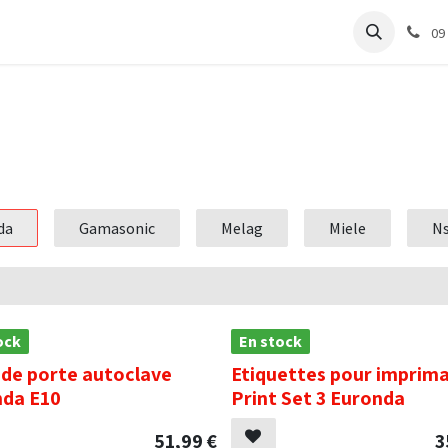
e
Articles Cabinet
Articles Labo
Découvrir
Support
09
da
Gamasonic
Melag
Miele
N
ock
En stock
 de porte autoclave
Etiquettes pour imprim
nda E10
Print Set 3 Euronda
51,99
€
3