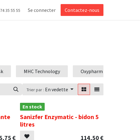
Se connecter
Contactez-nous
 74 35 55 55
sk
MHC Technology
Oxypharm
En vedette
Trier par :
En stock
ante
Sanizfer Enzymatic - bidon 5
litres
5,75
€
114,50
€