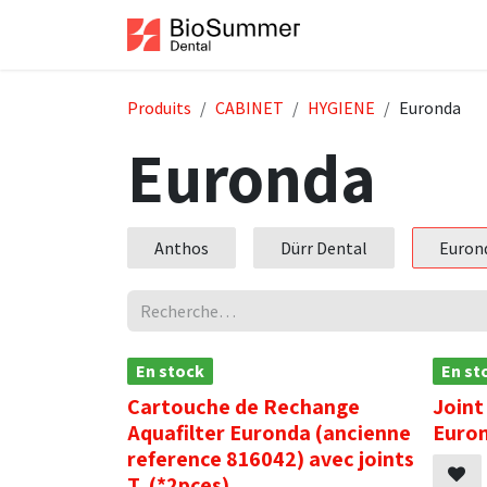
Se rendre au contenu
Accueil
Boutiqu
Produits
CABINET
HYGIENE
Euronda
Euronda
Anthos
Dürr Dental
Euron
En stock
En st
Cartouche de Rechange
Joint
Aquafilter Euronda (ancienne
Euro
reference 816042) avec joints
T, (*2pces)