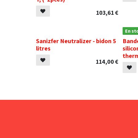
103,61
€
.
En st
Sanizfer Neutralizer - bidon 5
Bande
litres
silic
therm
114,00
€