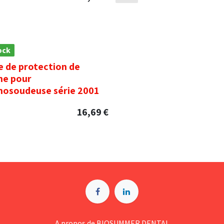
ock
 de protection de
one pour
osoudeuse série 2001
16,69
€
A p​ropos de BIOSUMMER DENTAL