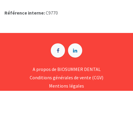
Référence interne:
C9770
A p​ropos de BIOSUMMER DENTAL
Conditions générales d​e vente (CGV)
Mentions légales
8 Rue Jol​iot Curie, 76650 Petit-Couronne
09 74 35 55 55
contact@biosummer.com