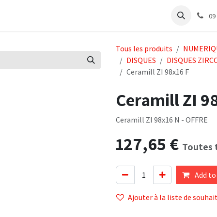
abinet
Articles Labo
Découvrir
Support
09
Tous les produits
NUMERIQ
DISQUES
DISQUES ZIRC
Ceramill ZI 98x16 F
Ceramill ZI 9
Ceramill ZI 98x16 N - OFFRE
127,65
€
Toutes 
Add to
Ajouter à la liste de souhai