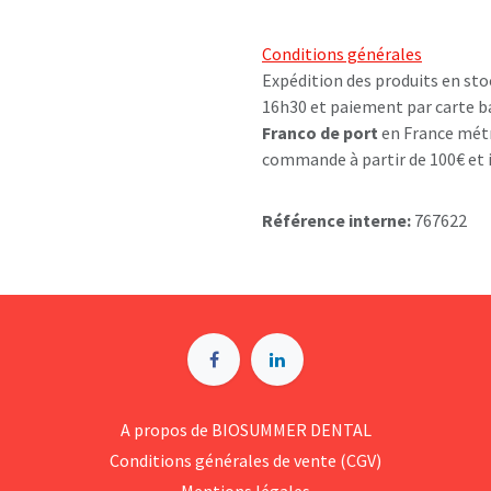
Conditions générales
Expédition des produits en sto
16h30 et paiement par carte b
Franco de port
en France métr
commande à partir de 100€ et i
Référence interne:
767622
A p​ropos de BIOSUMMER DENTAL
Conditions générales d​e vente (CGV)
Mentions légales