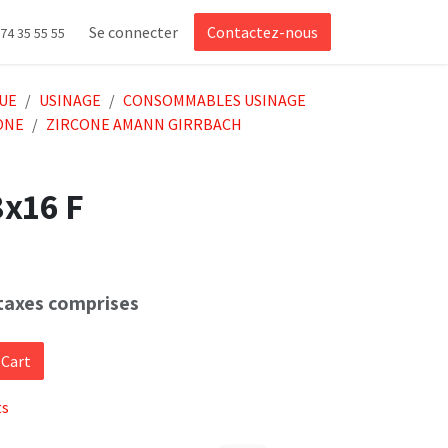
Se connecter
Contactez-nous
 74 35 55 55
UE
USINAGE
CONSOMMABLES USINAGE
ONE
ZIRCONE AMANN GIRRBACH
8x16 F
taxes comprises
 Cart
ts