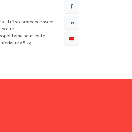
ck :
J+1
si commande avant
ancaire.
opolitaine pour toute
nférieure à 5 kg.