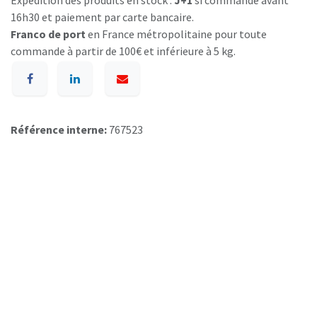
Expédition des produits en stock :
J+1
si commande avant
16h30 et paiement par carte bancaire.
Franco de port
en France métropolitaine pour toute
commande à partir de 100€ et inférieure à 5 kg.
Référence interne:
767523
A p​ropos de BIOSUMMER DENTAL
Conditions générales d​e vente (CGV)
Mentions légales