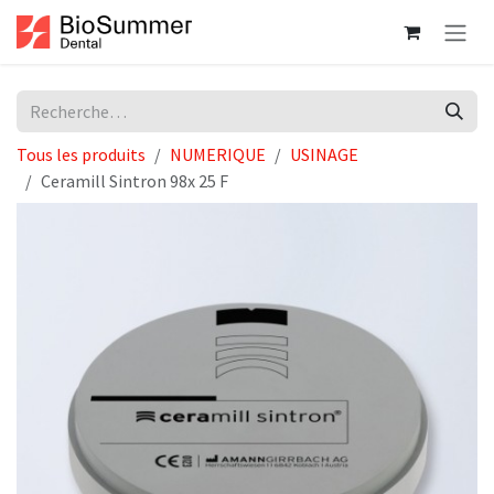
Se rendre au contenu
Tous les produits
NUMERIQUE
USINAGE
Ceramill Sintron 98x 25 F