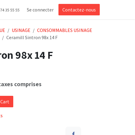
Se connecter
Contactez-nous
 74 35 55 55
UE
USINAGE
CONSOMMABLES USINAGE
Ceramill Sintron 98x 14 F
ron 98x 14 F
taxes comprises
 Cart
ts