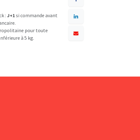
ck :
J+1
si commande avant
ancaire.
opolitaine pour toute
nférieure à 5 kg.