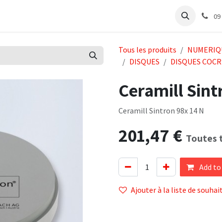
e
Articles Cabinet
Articles Labo
Découvrir
Support
09
Tous les produits
NUMERIQ
DISQUES
DISQUES COCR
Ceramill Sint
Ceramill Sintron 98x 14 N
201,47
€
Toutes 
Add to
Ajouter à la liste de souhai