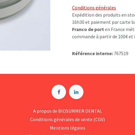
Conditions générales
Expédition des produits en sto
16h30 et paiement par carte b
Franco de port
en France métr
commande à partir de 100€ et i
Référence interne:
767519
A p​ropos de BIOSUMMER DENTAL
Conditions générales d​e vente (CGV)
Mentions légales