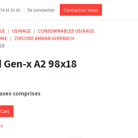
Se connecter
Contactez-nous
 74 35 55 55
UE
USINAGE
CONSOMMABLES USINAGE
ONE
ZIRCONE AMANN GIRRBACH
x18
d Gen-x A2 98x18
axes comprises
 Cart
ts