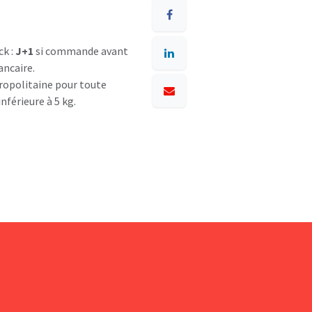
ck :
J+1
si commande avant
ancaire.
opolitaine pour toute
nférieure à 5 kg.