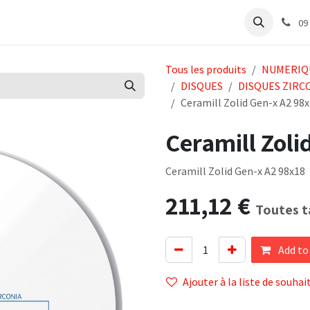
e
Articles Cabinet
Articles Labo
Découvrir
Support
09
Tous les produits
NUMERIQ
DISQUES
DISQUES ZIRC
Ceramill Zolid Gen-x A2 98
Ceramill Zoli
Ceramill Zolid Gen-x A2 98x18
211,12
€
Toutes t
Add to
Ajouter à la liste de souhai